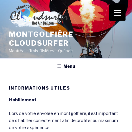
Skip
to
content
MONTGOLFIÈRE
CLOUDSURFER
Montréal – Trois-Rivières – Québec
Menu
INFORMATIONS UTILES
Habillement
Lors de votre envolée en montgolfière, il est important
de s’habiller correctement afin de profiter au maximum
de votre expérience.